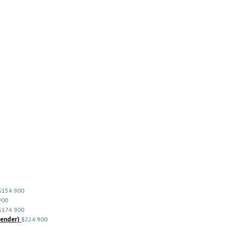
$
154.900
900
$
174.900
kender)
$
224.900