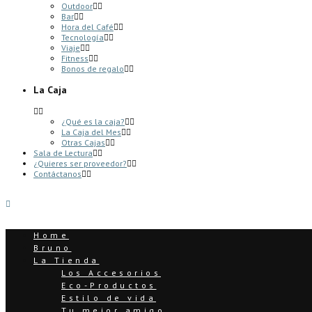
Outdoor
Bar
Hora del Café
Tecnología
Viaje
Fitness
Bonos de regalo
La Caja
¿Qué es la caja?
La Caja del Mes
Otras Cajas
Sala de Lectura
¿Quieres ser proveedor?
Contáctanos
Home
Bruno
La Tienda
Los Accesorios
Eco-Productos
Estilo de vida
Tu mejor amigo