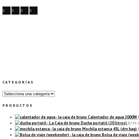
Home
>
CATEGORÍAS
PRODUCTOS
Calentador de agua 2000W
Ducha portátil (20 litros)
$
299.
Mochila estanca 45L (dry bag)
Bolsa de viaje (wee