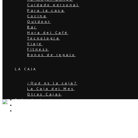
Cuidado personal
Para la casa
Cocina
Outdoor
Bar
Hora del Café
Tecnología
Viaje
Fitness
Bonos de regalo
LA CAJA
¿Qué es la caja?
La Caja del Mes
Otras Cajas
Sala de Lectura
¿Quieres ser proveedor?
Contáctanos
neutrogena