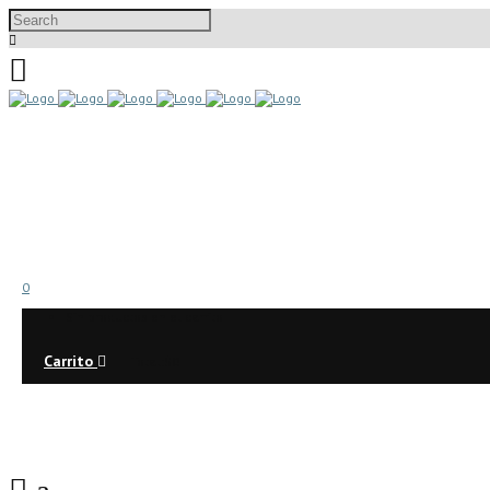
0
Sin productos en el carrito
Carrito
Total:
$
0