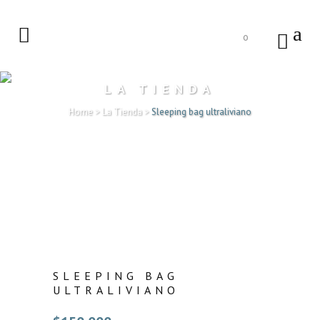
0
LA TIENDA
Home
>
La Tienda
>
Sleeping bag ultraliviano
SLEEPING BAG
ULTRALIVIANO