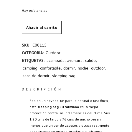
Hay existencias
Añadir al carrito
Sleeping
bag
SKU:
C00115
ultraliviano
CATEGORÍA:
Outdoor
quantity
ETIQUETAS:
acampada
,
aventura
,
calido
,
camping
,
confortable
,
dormir
,
noche
,
outdoor
,
saco de dormir
,
sleeping bag
DESCRIPCIÓN
Sea en un nevado, un parque natural o una finca,
este
sleeping bag ultraliviano
es la mejor
protección contra las inclemencias del clima. Sus
1,90 cms de largo y 76 cms de ancho pesan
menos que un par de zapatos y ocupa realmente
poco cuando se guarda, gracias a su sistema