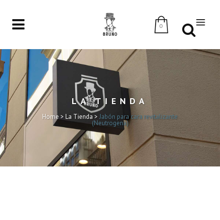
0
LA TIENDA
Home
>
La Tienda
>
Jabón para cara revitalizante
(Neutrogena)