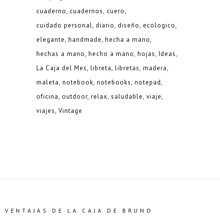
cuaderno
cuadernos
cuero
cuidado personal
diario
diseño
ecologico
elegante
handmade
hecha a mano
hechas a mano
hecho a mano
hojas
Ideas
La Caja del Mes
libreta
libretas
madera
maleta
notebook
notebooks
notepad
oficina
outdoor
relax
saludable
viaje
viajes
Vintage
VENTAJAS DE LA CAJA DE BRUNO