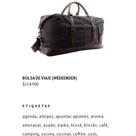
BOLSA DE VIAJE (WEEKENDER)
$
224.900
ETIQUETAS
agenda
amigos
apuntar
apuntes
aroma
artesanal
asado
barba
block
blocks
café
camping
cocina
cocinar
coffee
cool