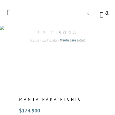
0
LA TIENDA
Home
>
La Tienda
>
Manta para picnic
MANTA PARA PICNIC
$
174.900