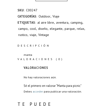
para
SKU:
C00247
picnic
CATEGORÍAS:
Outdoor
,
Viaje
quantity
ETIQUETAS:
al aire libre
,
aventura
,
camping
,
campo
,
cool
,
diseño
,
elegante
,
parque
,
relax
,
rustico
,
viaje
,
Vintage
DESCRIPCIÓN
manta
VALORACIONES (0)
VALORACIONES
No hay valoraciones aún.
Sé el primero en valorar “Manta para picnic”
Debes
acceder
para publicar una valoración.
TE PUEDE