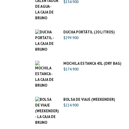
$
154.900
DUCHA PORTÁTIL (20 LITROS)
$
299.900
MOCHILA ESTANCA 45L (DRY BAG)
$
174.900
BOLSA DE VIAJE (WEEKENDER)
$
224.900