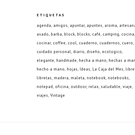
ETIQUETAS
agenda
amigos
apuntar
apuntes
aroma
artesan
asado
barba
block
blocks
café
camping
cocina
cocinar
coffee
cool
cuaderno
cuadernos
cuero
cuidado personal
diario
diseño
ecologico
elegante
handmade
hecha a mano
hechas a ma
hecho a mano
hojas
Ideas
La Caja del Mes
libre
libretas
madera
maleta
notebook
notebooks
notepad
oficina
outdoor
relax
saludable
viaje
viajes
Vintage