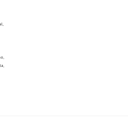
al
no
ta