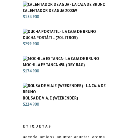
CALENTADOR DE AGUA 2000W
$
154.900
DUCHA PORTÁTIL (20 LITROS)
$
299.900
MOCHILA ESTANCA 45L (DRY BAG)
$
174.900
BOLSA DE VIAJE (WEEKENDER)
$
224.900
ETIQUETAS
agenda
amigos
apuntar
apuntes
aroma