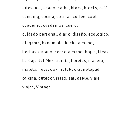
artesanal
asado
barba
block
blocks
café
camping
cocina
cocinar
coffee
cool
cuaderno
cuadernos
cuero
cuidado personal
diario
diseño
ecologico
elegante
handmade
hecha a mano
hechas a mano
hecho a mano
hojas
Ideas
La Caja del Mes
libreta
libretas
madera
maleta
notebook
notebooks
notepad
oficina
outdoor
relax
saludable
viaje
viajes
Vintage