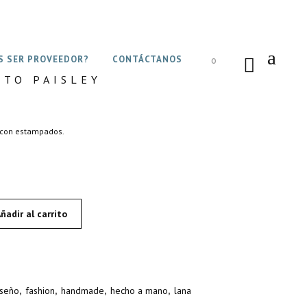
S SER PROVEEDOR?
CONTÁCTANOS
0
NTO PAISLEY
o con estampados.
ñadir al carrito
iseño
,
fashion
,
handmade
,
hecho a mano
,
lana