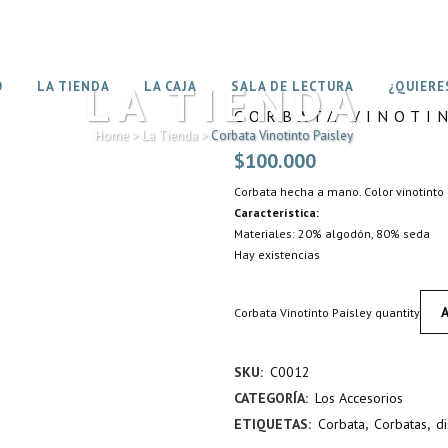
LA TIENDA
O
LA TIENDA
LA CAJA
SALA DE LECTURA
¿QUIERE
CORBATA VINOTI
Home
>
La Tienda
>
Corbata Vinotinto Paisley
$
100.000
Corbata hecha a mano. Color vinotint
Característica:
Materiales: 20% algodón, 80% seda
Hay existencias
A
Corbata Vinotinto Paisley quantity
SKU:
C0012
CATEGORÍA:
Los Accesorios
ETIQUETAS:
Corbata
,
Corbatas
,
d