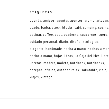
ETIQUETAS
agenda
amigos
apuntar
apuntes
aroma
artesan
asado
barba
block
blocks
café
camping
cocina
cocinar
coffee
cool
cuaderno
cuadernos
cuero
cuidado personal
diario
diseño
ecologico
elegante
handmade
hecha a mano
hechas a ma
hecho a mano
hojas
Ideas
La Caja del Mes
libre
libretas
madera
maleta
notebook
notebooks
notepad
oficina
outdoor
relax
saludable
viaje
viajes
Vintage