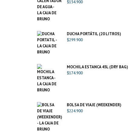
$
154.900
DUCHA PORTÁTIL (20 LITROS)
$
299.900
MOCHILA ESTANCA 45L (DRY BAG)
$
174.900
BOLSA DE VIAJE (WEEKENDER)
$
224.900