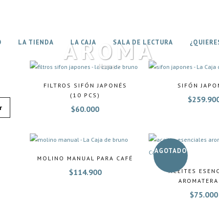
AROMA
O
LA TIENDA
LA CAJA
SALA DE LECTURA
¿QUIERE
Home
>
FILTROS SIFÓN JAPONÉS
SIFÓN JAPO
(10 PCS)
$
259.90
r
$
60.000
AGOTADO
MOLINO MANUAL PARA CAFÉ
$
114.900
ACEITES ESEN
AROMATERA
$
75.000