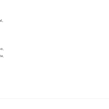
al
no
ta