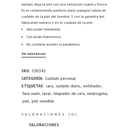
tiempo, deja la piel con una sensación suave y fresca.
Es el complemento perfecto para cualquier rutina de
cuidado de la piel del hombre. Y con la garantía del
fabricante numero 1 en el cuidado de la piel.
Alto poder hidratante.
Con ácido hialurónico.
No contiene aceites ni parabenos.
Sin existencias
SKU:
C00343
CATEGORÍA:
Cuidado personal
ETIQUETAS:
cara
,
cuidado diario
,
exfoliador
,
face wash
,
lavar
,
limpiador de cara
,
neutrogena
,
piel
,
piel sensible
VALORACIONES (0)
VALORACIONES