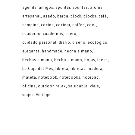
agenda
amigos
apuntar
apuntes
aroma
artesanal
asado
barba
block
blocks
café
camping
cocina
cocinar
coffee
cool
cuaderno
cuadernos
cuero
cuidado personal
diario
diseño
ecologico
elegante
handmade
hecha a mano
hechas a mano
hecho a mano
hojas
Ideas
La Caja del Mes
libreta
libretas
madera
maleta
notebook
notebooks
notepad
oficina
outdoor
relax
saludable
viaje
viajes
Vintage