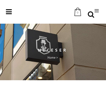
0
NECESER
Home
>