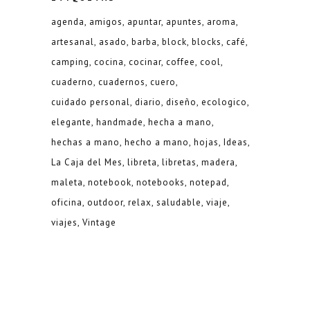
agenda
amigos
apuntar
apuntes
aroma
artesanal
asado
barba
block
blocks
café
camping
cocina
cocinar
coffee
cool
cuaderno
cuadernos
cuero
cuidado personal
diario
diseño
ecologico
elegante
handmade
hecha a mano
hechas a mano
hecho a mano
hojas
Ideas
La Caja del Mes
libreta
libretas
madera
maleta
notebook
notebooks
notepad
oficina
outdoor
relax
saludable
viaje
viajes
Vintage