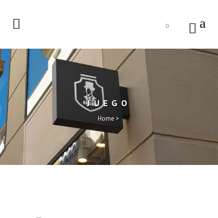
0
JUEGO
Home
>