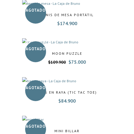
AGOTADO
TENIS DE MESA PORTÁTIL
$
174.900
OFERTA
AGOTADO
MOON PUZZLE
El
El
$
75.000
$
109.900
precio
precio
original
actual
era:
es:
$109.900.
$75.000.
AGOTADO
TRES EN RAYA (TIC TAC TOE)
$
84.900
AGOTADO
MINI BILLAR