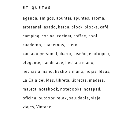
ETIQUETAS
agenda
amigos
apuntar
apuntes
aroma
artesanal
asado
barba
block
blocks
café
camping
cocina
cocinar
coffee
cool
cuaderno
cuadernos
cuero
cuidado personal
diario
diseño
ecologico
elegante
handmade
hecha a mano
hechas a mano
hecho a mano
hojas
Ideas
La Caja del Mes
libreta
libretas
madera
maleta
notebook
notebooks
notepad
oficina
outdoor
relax
saludable
viaje
viajes
Vintage