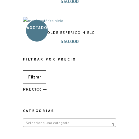
$
30.000
AGOTADO
MOLDE ESFÉRICO HIELO
$
50.000
FILTRAR POR PRECIO
Precio
Precio
Filtrar
mínimo
máximo
PRECIO:
—
CATEGORÍAS
Selecciona una categoría