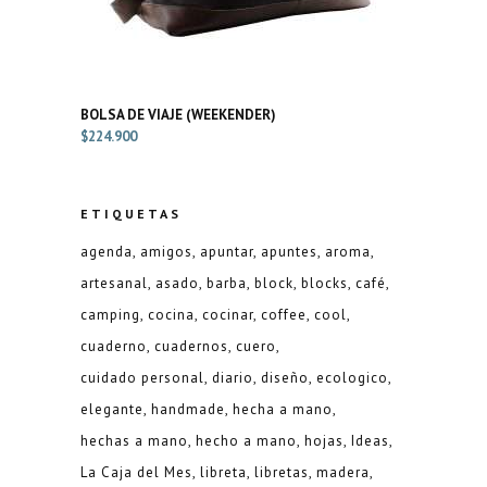
BOLSA DE VIAJE (WEEKENDER)
$
224.900
ETIQUETAS
agenda
amigos
apuntar
apuntes
aroma
artesanal
asado
barba
block
blocks
café
camping
cocina
cocinar
coffee
cool
cuaderno
cuadernos
cuero
cuidado personal
diario
diseño
ecologico
elegante
handmade
hecha a mano
hechas a mano
hecho a mano
hojas
Ideas
La Caja del Mes
libreta
libretas
madera