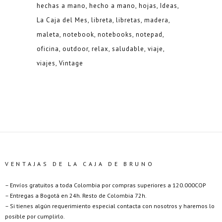
hechas a mano
hecho a mano
hojas
Ideas
La Caja del Mes
libreta
libretas
madera
maleta
notebook
notebooks
notepad
oficina
outdoor
relax
saludable
viaje
viajes
Vintage
VENTAJAS DE LA CAJA DE BRUNO
– Envíos gratuitos a toda Colombia por compras superiores a 120.000COP
– Entregas a Bogotá en 24h. Resto de Colombia 72h.
– Si tienes algún requerimiento especial contacta con nosotros y haremos lo
posible por cumplirlo.