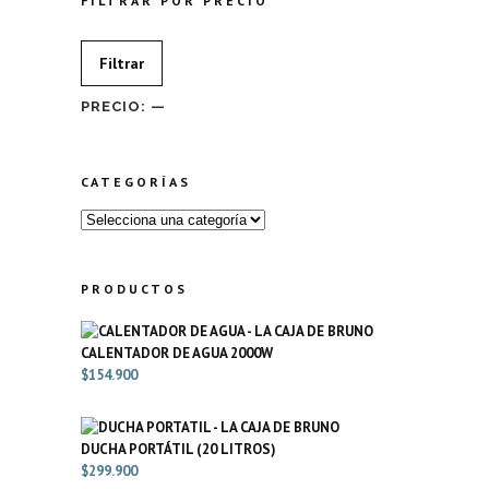
FILTRAR POR PRECIO
Precio
Precio
Filtrar
mínimo
máximo
PRECIO:
—
CATEGORÍAS
PRODUCTOS
CALENTADOR DE AGUA 2000W
$
154.900
DUCHA PORTÁTIL (20 LITROS)
$
299.900