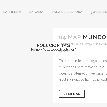
LA TIENDA
LA CAJA
SALA DE LECTURA
¿QUIERES
04 MAR
MUNDO 
Publicado a las 22:52h
in
Ecol
POLUCION TAG
Home
>
Posts tagged "polucion"
Share
En el no tan lejano 2.050, se e
el océanos será mayor que el
océanos. Aterrador, ¿verdad?. 
nivel mundial se ha multiplicado
LEER MAS