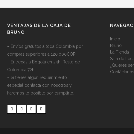
VENTAJAS DE LA CAJA DE
NAVEGAC
BRUNO
Inicio
Bruno
– Envíos gratuitos a toda Colombia por
La Tienda
compras superiores a 120.000COP
Sala de Lect
– Entregas a Bogotá en 24h. Resto de
¿Quieres se
Colombia 72h.
Contáctano
– Si tienes algún requerimiento
especial contacta con nosotros y
haremos lo posible por cumplirlo.