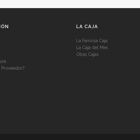
IÓN
LA CAJA
La Famosa Caja
La Caja del Mes
Otras Cajas
ura
r Proveedor?
s