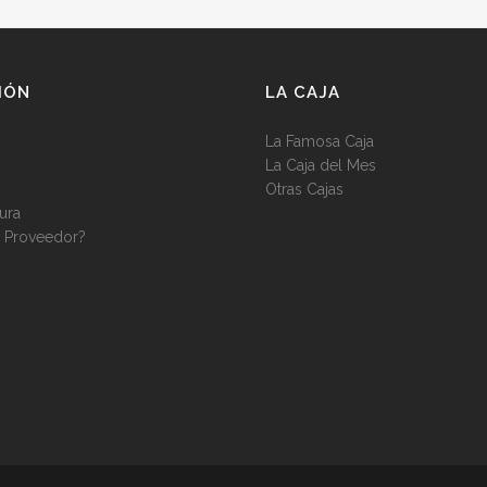
IÓN
LA CAJA
La Famosa Caja
La Caja del Mes
Otras Cajas
ura
r Proveedor?
s