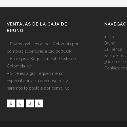
VENTAJAS DE LA CAJA DE
NAVEGAC
BRUNO
Inicio
Bruno
– Envíos gratuitos a toda Colombia por
La Tienda
compras superiores a 120.000COP
Sala de Lect
– Entregas a Bogotá en 24h. Resto de
¿Quieres se
Colombia 72h.
Contáctano
– Si tienes algún requerimiento
especial contacta con nosotros y
haremos lo posible por cumplirlo.