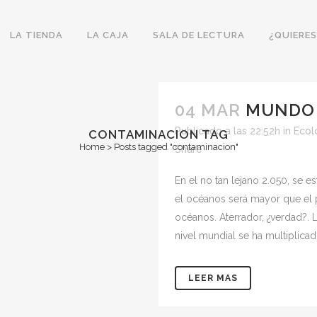
LA TIENDA
LA CAJA
SALA DE LECTURA
¿QUIERES
04 MAR
MUNDO 
Publicado a las 22:52h
in
Ecol
CONTAMINACION TAG
Home
>
Posts tagged "contaminacion"
Share
En el no tan lejano 2.050, se e
el océanos será mayor que el
océanos. Aterrador, ¿verdad?. 
nivel mundial se ha multiplicado
LEER MAS