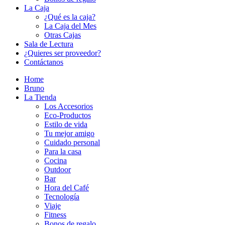
La Caja
¿Qué es la caja?
La Caja del Mes
Otras Cajas
Sala de Lectura
¿Quieres ser proveedor?
Contáctanos
Home
Bruno
La Tienda
Los Accesorios
Eco-Productos
Estilo de vida
Tu mejor amigo
Cuidado personal
Para la casa
Cocina
Outdoor
Bar
Hora del Café
Tecnología
Viaje
Fitness
Bonos de regalo