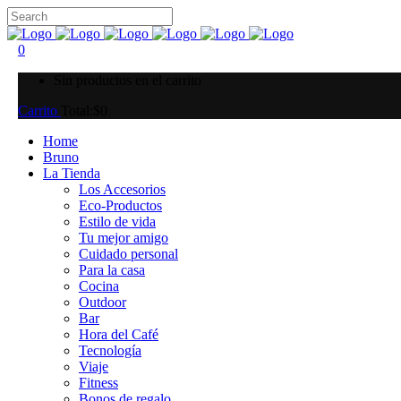
0
Sin productos en el carrito
Carrito
Total:
$
0
Home
Bruno
La Tienda
Los Accesorios
Eco-Productos
Estilo de vida
Tu mejor amigo
Cuidado personal
Para la casa
Cocina
Outdoor
Bar
Hora del Café
Tecnología
Viaje
Fitness
Bonos de regalo