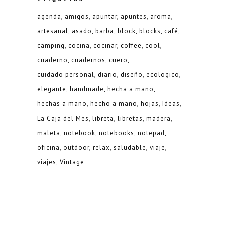
agenda
amigos
apuntar
apuntes
aroma
artesanal
asado
barba
block
blocks
café
camping
cocina
cocinar
coffee
cool
cuaderno
cuadernos
cuero
cuidado personal
diario
diseño
ecologico
elegante
handmade
hecha a mano
hechas a mano
hecho a mano
hojas
Ideas
La Caja del Mes
libreta
libretas
madera
maleta
notebook
notebooks
notepad
oficina
outdoor
relax
saludable
viaje
viajes
Vintage