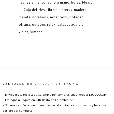
hechas a mano
hecho a mano
hojas
Ideas
La Caja del Mes
libreta
libretas
madera
maleta
notebook
notebooks
notepad
oficina
outdoor
relax
saludable
viaje
viajes
Vintage
VENTAJAS DE LA CAJA DE BRUNO
– Envíos gratuitos a toda Colombia por compras superiores a 120.000COP
– Entregas a Bogotá en 24h. Resto de Colombia 72h.
– Si tienes algún requerimiento especial contacta con nosotros y haremos lo
posible por cumplirlo.