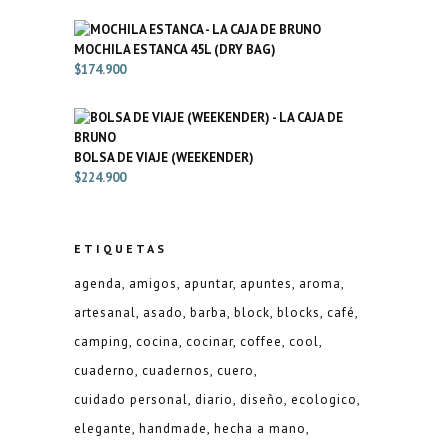
MOCHILA ESTANCA 45L (DRY BAG)
$
174.900
BOLSA DE VIAJE (WEEKENDER)
$
224.900
ETIQUETAS
agenda
amigos
apuntar
apuntes
aroma
artesanal
asado
barba
block
blocks
café
camping
cocina
cocinar
coffee
cool
cuaderno
cuadernos
cuero
cuidado personal
diario
diseño
ecologico
elegante
handmade
hecha a mano