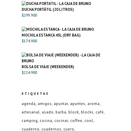
DUCHA PORTÁTIL (20 LITROS)
$
299.900
MOCHILA ESTANCA 45L (DRY BAG)
$
174.900
BOLSA DE VIAJE (WEEKENDER)
$
224.900
ETIQUETAS
agenda
amigos
apuntar
apuntes
aroma
artesanal
asado
barba
block
blocks
café
camping
cocina
cocinar
coffee
cool
cuaderno
cuadernos
cuero