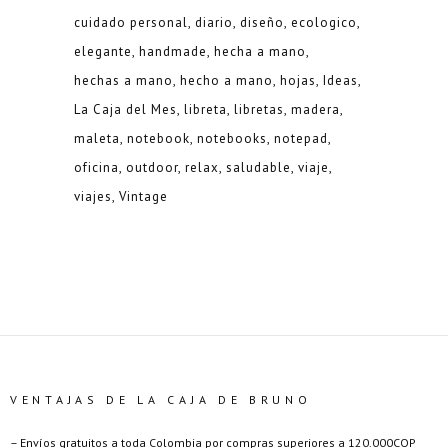
cuidado personal
diario
diseño
ecologico
elegante
handmade
hecha a mano
hechas a mano
hecho a mano
hojas
Ideas
La Caja del Mes
libreta
libretas
madera
maleta
notebook
notebooks
notepad
oficina
outdoor
relax
saludable
viaje
viajes
Vintage
VENTAJAS DE LA CAJA DE BRUNO
– Envíos gratuitos a toda Colombia por compras superiores a 120.000COP