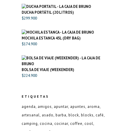
DUCHA PORTÁTIL (20 LITROS)
$
299.900
MOCHILA ESTANCA 45L (DRY BAG)
$
174.900
BOLSA DE VIAJE (WEEKENDER)
$
224.900
ETIQUETAS
agenda
amigos
apuntar
apuntes
aroma
artesanal
asado
barba
block
blocks
café
camping
cocina
cocinar
coffee
cool