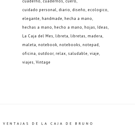
cuaderno
cuadernos
cuero
cuidado personal
diario
diseño
ecologico
elegante
handmade
hecha a mano
hechas a mano
hecho a mano
hojas
Ideas
La Caja del Mes
libreta
libretas
madera
maleta
notebook
notebooks
notepad
oficina
outdoor
relax
saludable
viaje
viajes
Vintage
VENTAJAS DE LA CAJA DE BRUNO