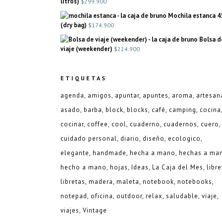
litros)
$
299.900
Mochila estanca 4
(dry bag)
$
174.900
Bolsa d
viaje (weekender)
$
224.900
ETIQUETAS
agenda
amigos
apuntar
apuntes
aroma
artesan
asado
barba
block
blocks
café
camping
cocina
cocinar
coffee
cool
cuaderno
cuadernos
cuero
cuidado personal
diario
diseño
ecologico
elegante
handmade
hecha a mano
hechas a ma
hecho a mano
hojas
Ideas
La Caja del Mes
libre
libretas
madera
maleta
notebook
notebooks
notepad
oficina
outdoor
relax
saludable
viaje
viajes
Vintage