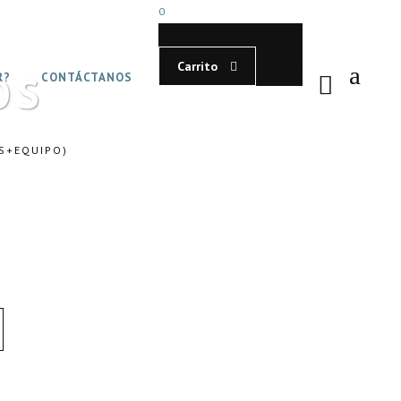
0
Sin productos en el carrito
Carrito
Total:
$
0
OS
R?
CONTÁCTANOS
ES+EQUIPO)