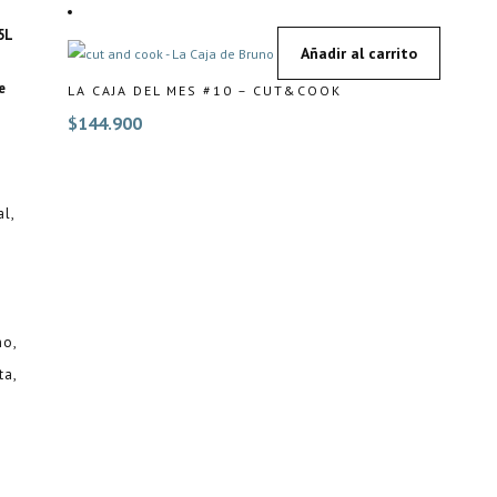
5L
Añadir al carrito
e
LA CAJA DEL MES #10 – CUT&COOK
$
144.900
al
no
ta