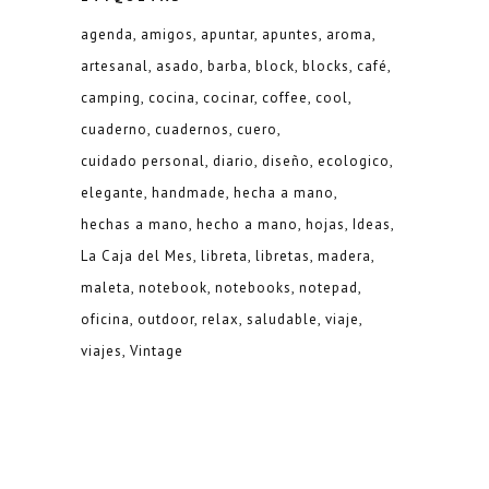
agenda
amigos
apuntar
apuntes
aroma
artesanal
asado
barba
block
blocks
café
camping
cocina
cocinar
coffee
cool
cuaderno
cuadernos
cuero
cuidado personal
diario
diseño
ecologico
elegante
handmade
hecha a mano
hechas a mano
hecho a mano
hojas
Ideas
La Caja del Mes
libreta
libretas
madera
maleta
notebook
notebooks
notepad
oficina
outdoor
relax
saludable
viaje
viajes
Vintage