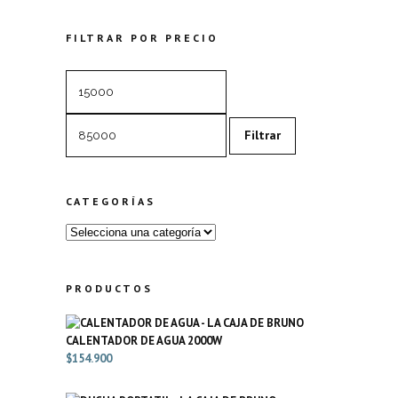
precio
precio
original
actual
era:
es:
FILTRAR POR PRECIO
$24.500.
$15.000.
Precio
Precio
mínimo
máximo
Filtrar
CATEGORÍAS
PRODUCTOS
CALENTADOR DE AGUA 2000W
$
154.900