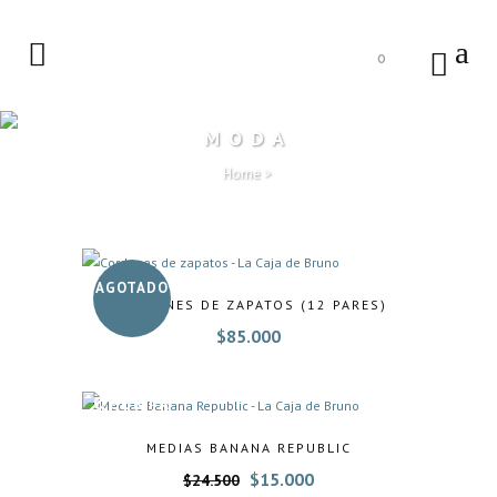
0
MODA
Home
>
AGOTADO
CORDONES DE ZAPATOS (12 PARES)
$
85.000
OFERTA
MEDIAS BANANA REPUBLIC
El
El
$
15.000
$
24.500