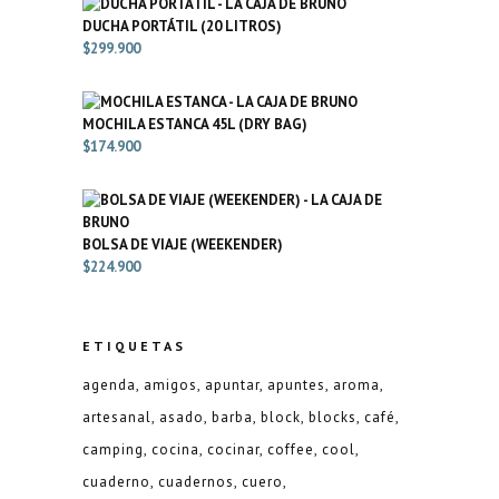
DUCHA PORTÁTIL (20 LITROS)
$
299.900
MOCHILA ESTANCA 45L (DRY BAG)
$
174.900
BOLSA DE VIAJE (WEEKENDER)
$
224.900
ETIQUETAS
agenda
amigos
apuntar
apuntes
aroma
artesanal
asado
barba
block
blocks
café
camping
cocina
cocinar
coffee
cool
cuaderno
cuadernos
cuero