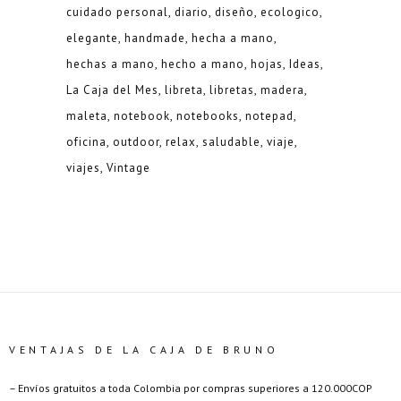
cuidado personal
diario
diseño
ecologico
elegante
handmade
hecha a mano
hechas a mano
hecho a mano
hojas
Ideas
La Caja del Mes
libreta
libretas
madera
maleta
notebook
notebooks
notepad
oficina
outdoor
relax
saludable
viaje
viajes
Vintage
VENTAJAS DE LA CAJA DE BRUNO
– Envíos gratuitos a toda Colombia por compras superiores a 120.000COP