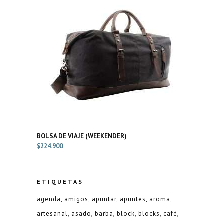
BOLSA DE VIAJE (WEEKENDER)
$
224.900
ETIQUETAS
agenda
amigos
apuntar
apuntes
aroma
artesanal
asado
barba
block
blocks
café