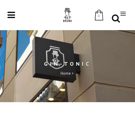
0
GIN-TONIC
Home
>