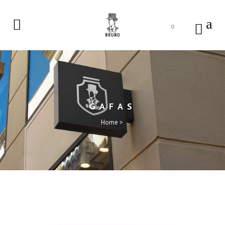
0
GAFAS
Home
>