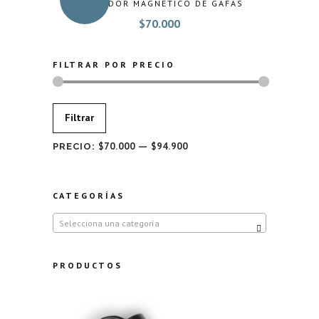
COLGADOR MAGNÉTICO DE GAFAS
$
70.000
FILTRAR POR PRECIO
Precio
Precio
Filtrar
mínimo
máximo
$70.000
$94.900
PRECIO:
—
CATEGORÍAS
Selecciona una categoría
PRODUCTOS