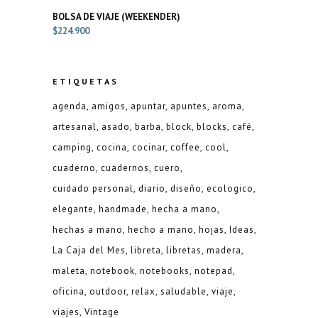
BOLSA DE VIAJE (WEEKENDER)
$
224.900
ETIQUETAS
agenda
amigos
apuntar
apuntes
aroma
artesanal
asado
barba
block
blocks
café
camping
cocina
cocinar
coffee
cool
cuaderno
cuadernos
cuero
cuidado personal
diario
diseño
ecologico
elegante
handmade
hecha a mano
hechas a mano
hecho a mano
hojas
Ideas
La Caja del Mes
libreta
libretas
madera
maleta
notebook
notebooks
notepad
oficina
outdoor
relax
saludable
viaje
viajes
Vintage