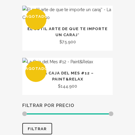
AGOTADO
EL SUTIL ARTE DE QUE TE IMPORTE
UN CARAJ*
$
75.900
AGOTADO
LA CAJA DEL MES #12 –
PAINT&RELAX
$
144.900
FILTRAR POR PRECIO
Precio
Precio
FILTRAR
mínimo
máximo