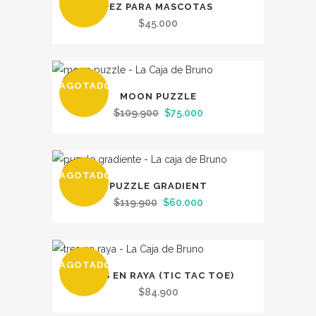
PEZ PARA MASCOTAS
$
45.000
AGOTADO
OFERTA
MOON PUZZLE
El
El
$
109.900
$
75.000
precio
precio
original
actual
era:
es:
AGOTADO
OFERTA
$109.900.
$75.000.
PUZZLE GRADIENT
El
El
$
119.900
$
60.000
precio
precio
original
actual
era:
es:
AGOTADO
$119.900.
$60.000.
TRES EN RAYA (TIC TAC TOE)
$
84.900