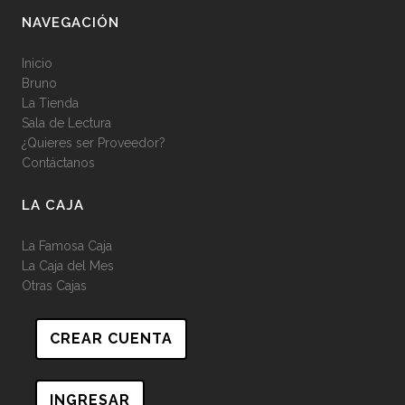
NAVEGACIÓN
Inicio
Bruno
La Tienda
Sala de Lectura
¿Quieres ser Proveedor?
Contáctanos
LA CAJA
La Famosa Caja
La Caja del Mes
Otras Cajas
CREAR CUENTA
INGRESAR