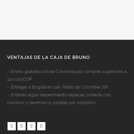
VENTAJAS DE LA CAJA DE BRUNO
– Envíos gratuitos a toda Colombia por compras superiores a
120.000COP
– Entregas a Bogotá en 24h. Resto de Colombia 72h.
– Si tienes algún requerimiento especial contacta con
nosotros y haremos lo posible por cumplirlo.