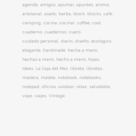
agenda
amigos
apuntar
apuntes
aroma
artesanal
asado
barba
block
blocks
café
camping
cocina
cocinar
coffee
cool
cuaderno
cuadernos
cuero
cuidado personal
diario
diseño
ecologico
elegante
handmade
hecha a mano
hechas a mano
hecho a mano
hojas
Ideas
La Caja del Mes
libreta
libretas
madera
maleta
notebook
notebooks
notepad
oficina
outdoor
relax
saludable
viaje
viajes
Vintage