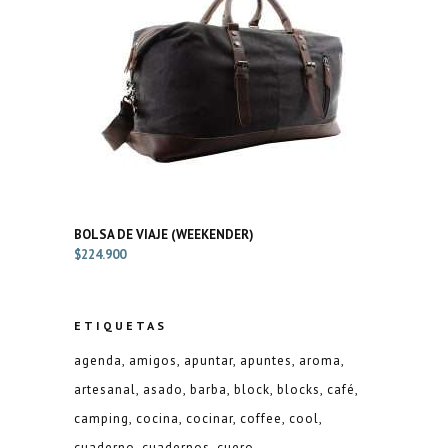
BOLSA DE VIAJE (WEEKENDER)
$
224.900
ETIQUETAS
agenda
amigos
apuntar
apuntes
aroma
artesanal
asado
barba
block
blocks
café
camping
cocina
cocinar
coffee
cool
cuaderno
cuadernos
cuero