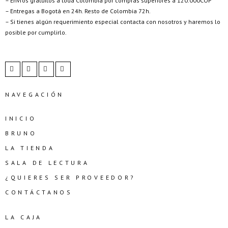
– Envíos gratuitos a toda Colombia por compras superiores a 120.000COP
– Entregas a Bogotá en 24h. Resto de Colombia 72h.
– Si tienes algún requerimiento especial contacta con nosotros y haremos lo
posible por cumplirlo.
NAVEGACIÓN
INICIO
BRUNO
LA TIENDA
SALA DE LECTURA
¿QUIERES SER PROVEEDOR?
CONTÁCTANOS
LA CAJA