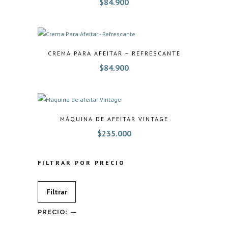
$
84.900
CREMA PARA AFEITAR – REFRESCANTE
$
84.900
MÁQUINA DE AFEITAR VINTAGE
$
235.000
FILTRAR POR PRECIO
Precio
Precio
Filtrar
mínimo
máximo
PRECIO:
—