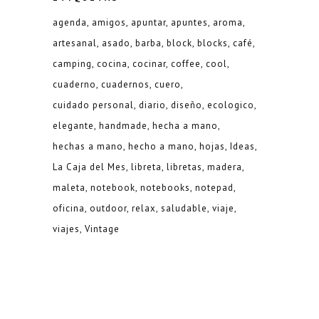
agenda
amigos
apuntar
apuntes
aroma
artesanal
asado
barba
block
blocks
café
camping
cocina
cocinar
coffee
cool
cuaderno
cuadernos
cuero
cuidado personal
diario
diseño
ecologico
elegante
handmade
hecha a mano
hechas a mano
hecho a mano
hojas
Ideas
La Caja del Mes
libreta
libretas
madera
maleta
notebook
notebooks
notepad
oficina
outdoor
relax
saludable
viaje
viajes
Vintage