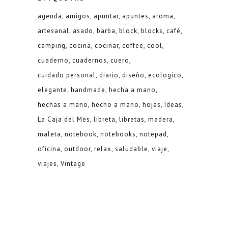
agenda
amigos
apuntar
apuntes
aroma
artesanal
asado
barba
block
blocks
café
camping
cocina
cocinar
coffee
cool
cuaderno
cuadernos
cuero
cuidado personal
diario
diseño
ecologico
elegante
handmade
hecha a mano
hechas a mano
hecho a mano
hojas
Ideas
La Caja del Mes
libreta
libretas
madera
maleta
notebook
notebooks
notepad
oficina
outdoor
relax
saludable
viaje
viajes
Vintage