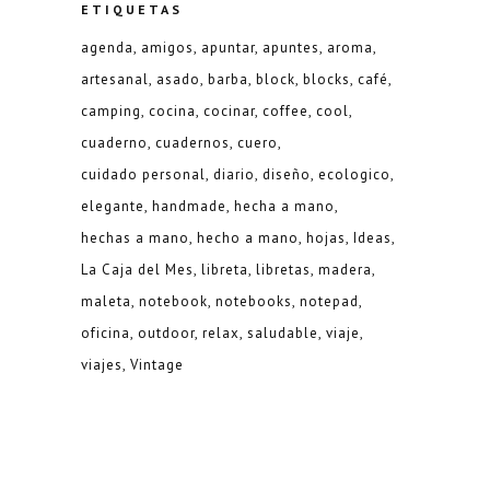
ETIQUETAS
agenda
amigos
apuntar
apuntes
aroma
artesanal
asado
barba
block
blocks
café
camping
cocina
cocinar
coffee
cool
cuaderno
cuadernos
cuero
cuidado personal
diario
diseño
ecologico
elegante
handmade
hecha a mano
hechas a mano
hecho a mano
hojas
Ideas
La Caja del Mes
libreta
libretas
madera
maleta
notebook
notebooks
notepad
oficina
outdoor
relax
saludable
viaje
viajes
Vintage