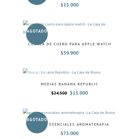
$
15.000
AGOTADO
CORREA DE CUERO PARA APPLE WATCH
$
59.900
OFERTA
MEDIAS BANANA REPUBLIC
El
El
$
15.000
$
24.500
precio
precio
original
actual
era:
es:
$24.500.
$15.000.
AGOTADO
ACEITES ESENCIALES AROMATERAPIA
$
75.000