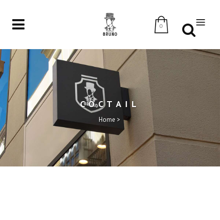
0
COCTAIL
Home
>