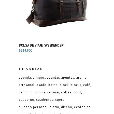
BOLSA DE VIAJE (WEEKENDER)
$
224.900
ETIQUETAS
agenda
amigos
apuntar
apuntes
aroma
artesanal
asado
barba
block
blocks
café
camping
cocina
cocinar
coffee
cool
cuaderno
cuadernos
cuero
cuidado personal
diario
diseño
ecologico