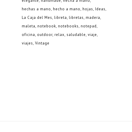
elegante
handmade
hecha a mano
hechas a mano
hecho a mano
hojas
Ideas
La Caja del Mes
libreta
libretas
madera
maleta
notebook
notebooks
notepad
oficina
outdoor
relax
saludable
viaje
viajes
Vintage