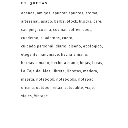
ETIQUETAS
agenda
amigos
apuntar
apuntes
aroma
artesanal
asado
barba
block
blocks
café
camping
cocina
cocinar
coffee
cool
cuaderno
cuadernos
cuero
cuidado personal
diario
diseño
ecologico
elegante
handmade
hecha a mano
hechas a mano
hecho a mano
hojas
Ideas
La Caja del Mes
libreta
libretas
madera
maleta
notebook
notebooks
notepad
oficina
outdoor
relax
saludable
viaje
viajes
Vintage