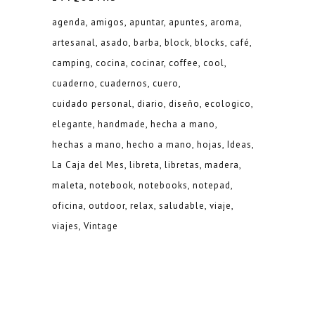
agenda
amigos
apuntar
apuntes
aroma
artesanal
asado
barba
block
blocks
café
camping
cocina
cocinar
coffee
cool
cuaderno
cuadernos
cuero
cuidado personal
diario
diseño
ecologico
elegante
handmade
hecha a mano
hechas a mano
hecho a mano
hojas
Ideas
La Caja del Mes
libreta
libretas
madera
maleta
notebook
notebooks
notepad
oficina
outdoor
relax
saludable
viaje
viajes
Vintage