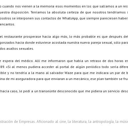
orio cuando nos vienen a la memoria esos momentos en los que salíamos a un re
uestra disposición. Teníamos la absoluta certeza de que nosotros tendríamos 
sotros se interponen sus contactos de WhatsApp, que siempre pareciesen haberse 
 encantos.
 del restaurante prosperase hacia algo más, lo más probable es que después 
nzados hacia donde estuviese acostada nuestra nueva pareja sexual, sólo para 
ndos asaltos sexuales.
espera del médico. Allí me informaron que había un retraso de dos horas en 
89. «Si al menos pudiera acceder al portal de algún periódico todo sería difere
terrible y no tendría a la mano al salvador Waze para que me indicara un par d
ágina de mi aseguradora para que enviaran a un mecánico, ese plan también se fru
acía caso, le pedí a un transeúnte desconocido que me pidiera un servicio desd
ración de Empresas. Aficionado al cine, la literatura, la antropología, la músi