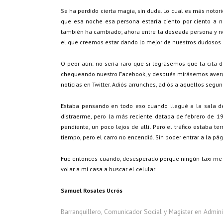
Se ha perdido cierta magia, sin duda. Lo cual es más not
que esa noche esa persona estaría ciento por ciento a n
también ha cambiado; ahora entre la deseada persona y no
el que creemos estar dando lo mejor de nuestros dudosos
O peor aún: no sería raro que si lográsemos que la cita
chequeando nuestro Facebook, y después mirásemos avergo
noticias en Twitter. Adiós arrunches, adiós a aquellos segu
Estaba pensando en todo eso cuando llegué a la sala de 
distraerme, pero la más reciente databa de febrero de 19
pendiente, un poco lejos de allí. Pero el tráfico estaba 
tiempo, pero el carro no encendió. Sin poder entrar a la p
Fue entonces cuando, desesperado porque ningún taxi me h
volar a mi casa a buscar el celular.
Samuel Rosales Ucrós
Barranquillero, Comunicador Social y Magister en Administ