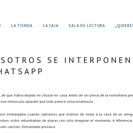
O
LA TIENDA
LA CAJA
SALA DE LECTURA
¿QUIERE
SOTROS SE INTERPONEN
HATSAPP
, de que había dejado mi celular en casa. Antes de ser presa de la nomofobia pe
 ese minúsculo aparato que todo parece solucionárnoslo.
e nos embargaba cuando sabíamos que iríamos de visita a la casa de un amigo
estros oídos retumbaban de placer con sólo imaginar el momento. A diferencia
lquier canción. Demasiado prosaico.