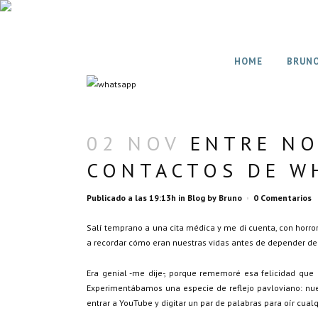
HOME
BRUN
02 NOV
ENTRE NO
CONTACTOS DE W
Publicado a las 19:13h
in
Blog
by
Bruno
0 Comentarios
Salí temprano a una cita médica y me di cuenta, con horror
a recordar cómo eran nuestras vidas antes de depender de
Era genial -me dije-, porque rememoré esa felicidad qu
Experimentábamos una especie de reflejo pavloviano: nu
entrar a YouTube y digitar un par de palabras para oír cua