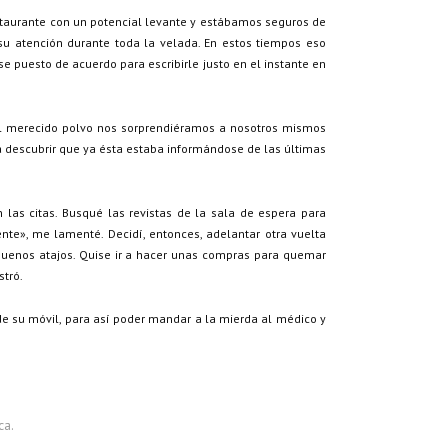
staurante con un potencial levante y estábamos seguros de
su atención durante toda la velada. En estos tiempos eso
puesto de acuerdo para escribirle justo en el instante en
del merecido polvo nos sorprendiéramos a nosotros mismos
descubrir que ya ésta estaba informándose de las últimas
las citas. Busqué las revistas de la sala de espera para
nte», me lamenté. Decidí, entonces, adelantar otra vuelta
e buenos atajos. Quise ir a hacer unas compras para quemar
stró.
e su móvil, para así poder mandar a la mierda al médico y
ca.