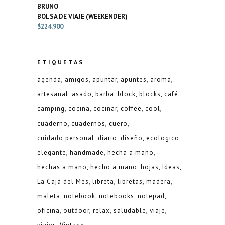
BOLSA DE VIAJE (WEEKENDER)
$
224.900
ETIQUETAS
agenda
amigos
apuntar
apuntes
aroma
artesanal
asado
barba
block
blocks
café
camping
cocina
cocinar
coffee
cool
cuaderno
cuadernos
cuero
cuidado personal
diario
diseño
ecologico
elegante
handmade
hecha a mano
hechas a mano
hecho a mano
hojas
Ideas
La Caja del Mes
libreta
libretas
madera
maleta
notebook
notebooks
notepad
oficina
outdoor
relax
saludable
viaje