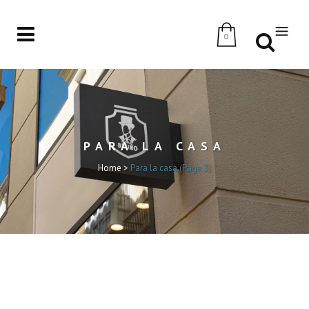
0
PARA LA CASA
Home
>
Para la casa
(Page 3)