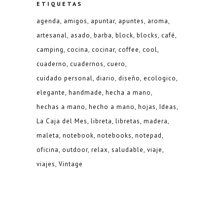
ETIQUETAS
agenda
amigos
apuntar
apuntes
aroma
artesanal
asado
barba
block
blocks
café
camping
cocina
cocinar
coffee
cool
cuaderno
cuadernos
cuero
cuidado personal
diario
diseño
ecologico
elegante
handmade
hecha a mano
hechas a mano
hecho a mano
hojas
Ideas
La Caja del Mes
libreta
libretas
madera
maleta
notebook
notebooks
notepad
oficina
outdoor
relax
saludable
viaje
viajes
Vintage