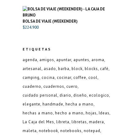
BOLSA DE VIAJE (WEEKENDER)
$
224.900
ETIQUETAS
agenda
amigos
apuntar
apuntes
aroma
artesanal
asado
barba
block
blocks
café
camping
cocina
cocinar
coffee
cool
cuaderno
cuadernos
cuero
cuidado personal
diario
diseño
ecologico
elegante
handmade
hecha a mano
hechas a mano
hecho a mano
hojas
Ideas
La Caja del Mes
libreta
libretas
madera
maleta
notebook
notebooks
notepad