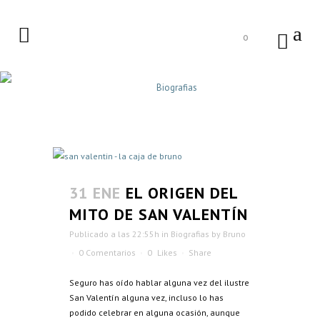
0
BIOGRAFIAS
Home
>
Biografias
31 ENE
EL ORIGEN DEL
MITO DE SAN VALENTÍN
Publicado a las 22:55h
in
Biografias
by
Bruno
0 Comentarios
0
Likes
Share
Seguro has oído hablar alguna vez del ilustre
San Valentín alguna vez, incluso lo has
podido celebrar en alguna ocasión, aunque