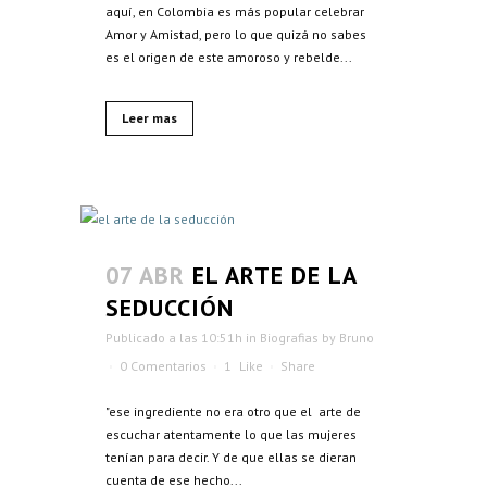
aquí, en Colombia es más popular celebrar
Amor y Amistad, pero lo que quizá no sabes
es el origen de este amoroso y rebelde...
Leer mas
07 ABR
EL ARTE DE LA
SEDUCCIÓN
Publicado a las 10:51h
in
Biografias
by
Bruno
0 Comentarios
1
Like
Share
"ese ingrediente no era otro que el arte de
escuchar atentamente lo que las mujeres
tenían para decir. Y de que ellas se dieran
cuenta de ese hecho...