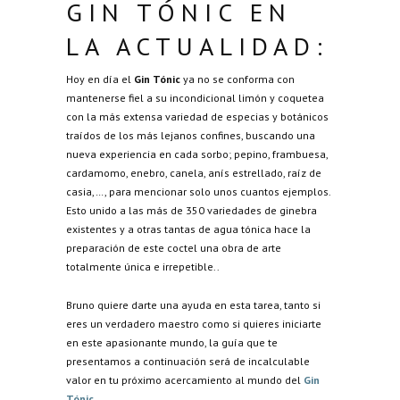
GIN TÓNIC EN
LA ACTUALIDAD:
Hoy en día el
Gin Tónic
ya no se conforma con
mantenerse fiel a su incondicional limón y coquetea
con la más extensa variedad de especias y botánicos
traídos de los más lejanos confines, buscando una
nueva experiencia en cada sorbo; pepino, frambuesa,
cardamomo, enebro, canela, anís estrellado, raíz de
casia,…, para mencionar solo unos cuantos ejemplos.
Esto unido a las más de 350 variedades de ginebra
existentes y a otras tantas de agua tónica hace la
preparación de este coctel una obra de arte
totalmente única e irrepetible..
Bruno quiere darte una ayuda en esta tarea, tanto si
eres un verdadero maestro como si quieres iniciarte
en este apasionante mundo, la guía que te
presentamos a continuación será de incalculable
valor en tu próximo acercamiento al mundo del
Gin
Tónic
.