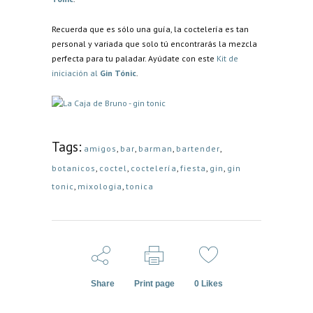
Recuerda que es sólo una guía, la coctelería es tan
personal y variada que solo tú encontrarás la mezcla
perfecta para tu paladar. Ayúdate con este
Kit de
iniciación al
Gin Tónic
.
Tags:
amigos
,
bar
,
barman
,
bartender
,
botanicos
,
coctel
,
coctelería
,
fiesta
,
gin
,
gin
tonic
,
mixologia
,
tonica
Share
Print page
0
Likes