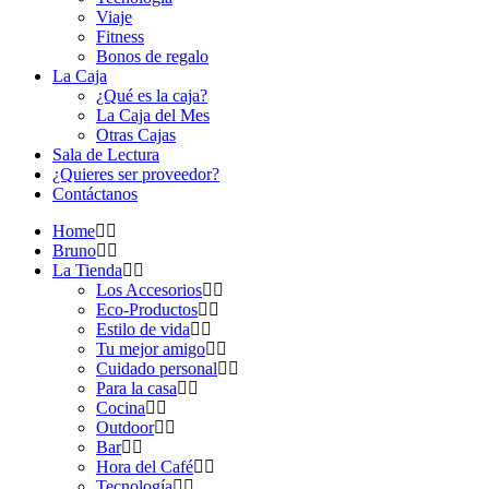
Viaje
Fitness
Bonos de regalo
La Caja
¿Qué es la caja?
La Caja del Mes
Otras Cajas
Sala de Lectura
¿Quieres ser proveedor?
Contáctanos
Home
Bruno
La Tienda
Los Accesorios
Eco-Productos
Estilo de vida
Tu mejor amigo
Cuidado personal
Para la casa
Cocina
Outdoor
Bar
Hora del Café
Tecnología