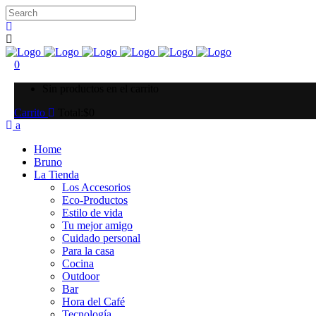
0
Sin productos en el carrito
Carrito
Total:
$
0
Home
Bruno
La Tienda
Los Accesorios
Eco-Productos
Estilo de vida
Tu mejor amigo
Cuidado personal
Para la casa
Cocina
Outdoor
Bar
Hora del Café
Tecnología