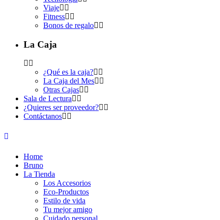
Viaje
Fitness
Bonos de regalo
La Caja
¿Qué es la caja?
La Caja del Mes
Otras Cajas
Sala de Lectura
¿Quieres ser proveedor?
Contáctanos
Home
Bruno
La Tienda
Los Accesorios
Eco-Productos
Estilo de vida
Tu mejor amigo
Cuidado personal