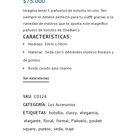
$
75.000
Imagina tener 5 pañuelos de bolsillo en uno. Ten
siempre el detalle perfecto para tu outfit gracias a la
variedad de motivos que te aporta este magnifico
pañuelo de bolsillo de OneBarCo.
CARACTERÍSTICAS:
Medidas: 30cm x 30cm.
Material: Seda con 5 diferentes motivos florales y
de puntos.
Borde cosido azul marino.
Sin existencias
SKU:
C0124
CATEGORÍA:
Los Accesorios
ETIQUETAS:
bolsillo
,
classy
,
elegancia
,
elegante
,
floral
,
formal
,
Pañuelo
,
pocket
square
,
puntos
,
seda
,
traje